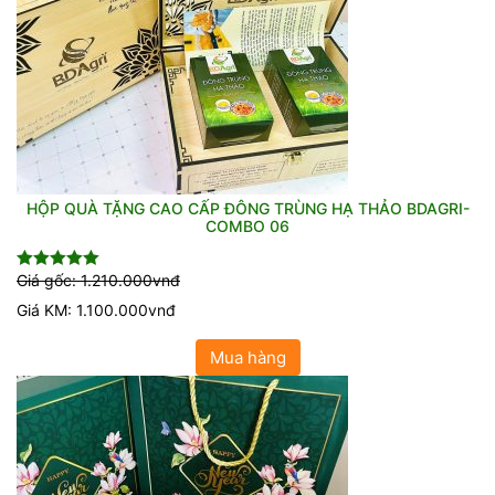
HỘP QUÀ TẶNG CAO CẤP ĐÔNG TRÙNG HẠ THẢO BDAGRI-
COMBO 06
Giá gốc: 1.210.000vnđ
Được xếp
hạng
5.00
5
Giá KM: 1.100.000vnđ
sao
Mua hàng