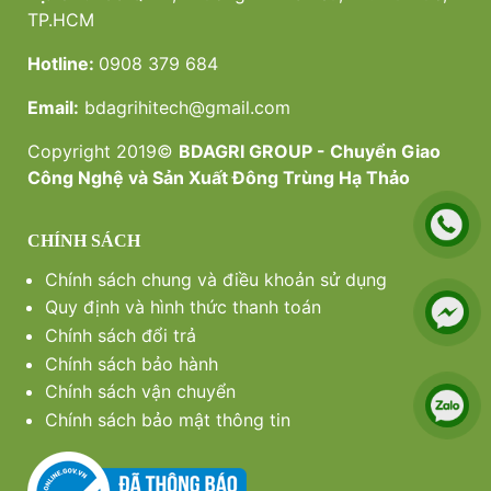
TP.HCM
Hotline:
0908 379 684
Email:
bdagrihitech@gmail.com
Mua đông trùng hạ thảo ở Sài Gòn chất
KHUYẾN MÃI MỪNG LỄ 30/04 VÀ 01/05
Copyright 2019©
BDAGRI GROUP - Chuyển Giao
lượng, giá tốt?
Công Nghệ và Sản Xuất Đông Trùng Hạ Thảo
CHÍNH SÁCH
Top 5 địa chỉ mua set quà tặng đông trùng
hạ thảo ở TPHCM chất lượng, giá tốt
Chính sách chung và điều khoản sử dụng
Quy định và hình thức thanh toán
Chính sách đổi trả
Chính sách bảo hành
Chính sách vận chuyển
Chính sách bảo mật thông tin
Top 5 địa chỉ mua đông trùng hạ thảo ở
tphcm