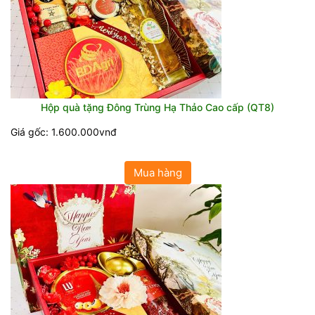
Hộp quà tặng Đông Trùng Hạ Thảo Cao cấp (QT8)
Giá gốc: 1.600.000vnđ
Mua hàng
5 món quà tặng sức khỏe tặng bố mẹ ý
nghĩa, thiết thực