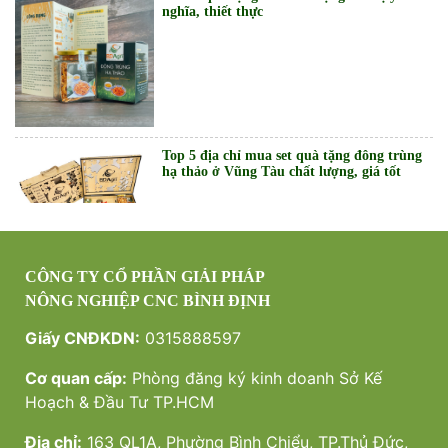
KHUYẾN MÃI MỪNG LỄ 30/04 VÀ 01/05
Top 5 địa chỉ mua set quà tặng đông trùng
hạ thảo ở Vũng Tàu chất lượng, giá tốt
Top 5 địa chỉ mua set quà tặng đông trùng
hạ thảo ở TPHCM chất lượng, giá tốt
Top 5 địa chỉ mua set quà tặng đông trùng
hạ thảo ở Đồng Nai chất lượng, giá tốt
CÔNG TY CỔ PHẦN GIẢI PHÁP
NÔNG NGHIỆP CNC BÌNH ĐỊNH
Giấy CNĐKDN:
0315888597
Top 5 địa chỉ mua đông trùng hạ thảo ở
Top 5 địa chỉ mua set quà tặng đông trùng
Cơ quan cấp:
Phòng đăng ký kinh doanh Sở Kế
tphcm
hạ thảo ở Bình Dương chất lượng, giá tốt
Hoạch & Đầu Tư TP.HCM
Địa chỉ:
163 QL1A, Phường Bình Chiểu, TP.Thủ Đức,