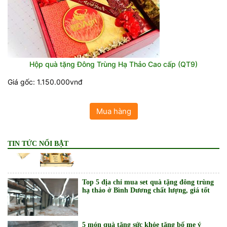
Top 5 địa chỉ mua set quà tặng đông trùng
Hộp quà tặng Đông Trùng Hạ Thảo Cao cấp (QT9)
hạ thảo ở Vũng Tàu chất lượng, giá tốt
Giá gốc: 1.150.000vnđ
Mua hàng
Top 5 địa chỉ mua set quà tặng đông trùng
hạ thảo ở Đồng Nai chất lượng, giá tốt
TIN TỨC NỔI BẬT
Top 5 địa chỉ mua set quà tặng đông trùng
hạ thảo ở Bình Dương chất lượng, giá tốt
5 món quà tặng sức khỏe tặng bố mẹ ý
nghĩa, thiết thực