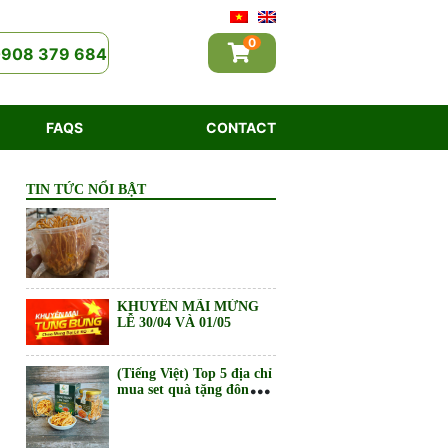
(Tiếng Việt) Top 5 địa chỉ
mua set quà tặng đông
trùng hạ thảo ở Vũng
0
0908 379 684
Tàu chất lượng, giá tốt
(Tiếng Việt) Top 5 địa chỉ
mua set quà tặng đông
trùng hạ thảo ở Đồng Nai
FAQS
CONTACT
chất lượng, giá tốt
(Tiếng Việt) Top 5 địa chỉ
mua set quà tặng đông
TIN TỨC NỔI BẬT
trùng hạ thảo ở Bình
Dương chất lượng, giá tốt
KHUYẾN MÃI MỪNG
LỄ 30/04 VÀ 01/05
(Tiếng Việt) Top 5 địa chỉ
mua set quà tặng đông
trùng hạ thảo ở TPHCM
chất lượng, giá tốt