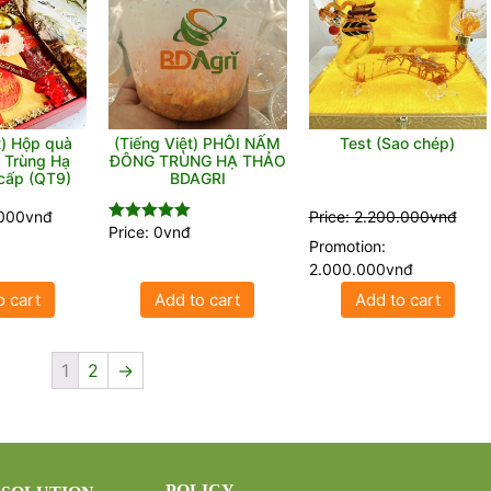
t) Hộp quà
(Tiếng Việt) PHÔI NẤM
Test (Sao chép)
 Trùng Hạ
ĐÔNG TRÙNG HẠ THẢO
Thảo Cao cấp (QT9)
BDAGRI
.000vnđ
Price: 2.200.000vnđ
Price: 0vnđ
Rated
5.00
Promotion:
out of 5
2.000.000vnđ
o cart
Add to cart
Add to cart
1
2
→
POLICY