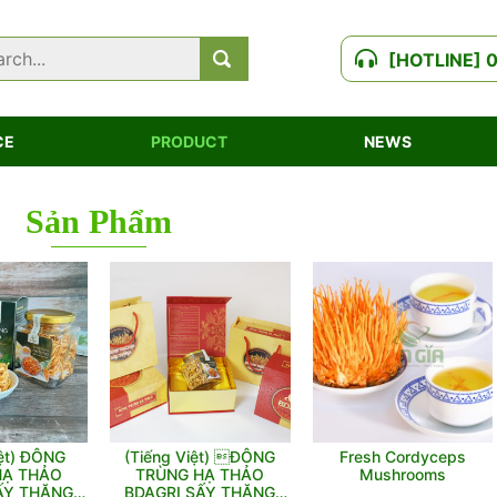
[HOTLINE] 
CE
PRODUCT
NEWS
Sản Phẩm
iệt) ĐÔNG
(Tiếng Việt) ĐÔNG
Fresh Cordyceps
HẠ THẢO
TRÙNG HẠ THẢO
Mushrooms
ẤY THĂNG
BDAGRI SẤY THĂNG