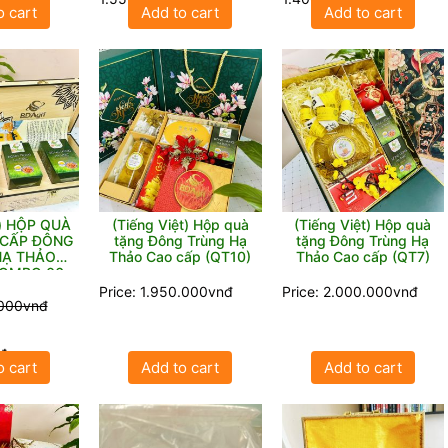
o cart
Add to cart
Add to cart
t) HỘP QUÀ
(Tiếng Việt) Hộp quà
(Tiếng Việt) Hộp quà
 CẤP ĐÔNG
tặng Đông Trùng Hạ
tặng Đông Trùng Hạ
HẠ THẢO
Thảo Cao cấp (QT10)
Thảo Cao cấp (QT7)
COMBO 06
Price: 1.950.000vnđ
Price: 2.000.000vnđ
.000vnđ
đ
o cart
Add to cart
Add to cart