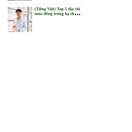
(Tiếng Việt) Top 5 địa chỉ
mua đông trùng hạ thảo
ở tphcm
(Tiếng Việt) Mua đông
trùng hạ thảo ở Sài Gòn
chất lượng, giá tốt?
(Tiếng Việt) 5 món quà
tặng sức khỏe tặng bố mẹ
ý nghĩa, thiết thực
(Tiếng Việt) Top 5 địa chỉ
mua set quà tặng đông
trùng hạ thảo ở Vũng
Tàu chất lượng, giá tốt
(Tiếng Việt) Top 5 địa chỉ