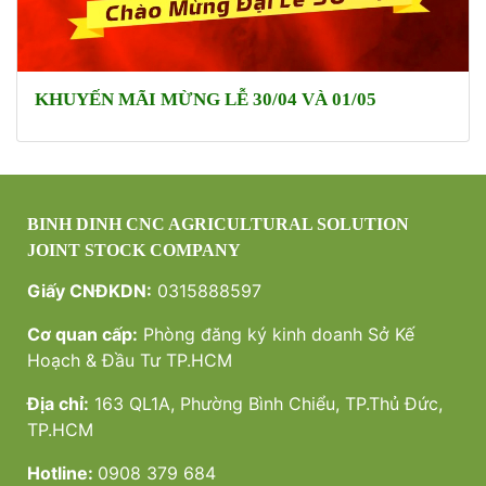
KHUYẾN MÃI MỪNG LỄ 30/04 VÀ 01/05
BINH DINH CNC AGRICULTURAL SOLUTION
JOINT STOCK COMPANY
Giấy CNĐKDN:
0315888597
Cơ quan cấp:
Phòng đăng ký kinh doanh Sở Kế
Hoạch & Đầu Tư TP.HCM
Địa chỉ:
163 QL1A, Phường Bình Chiểu, TP.Thủ Đức,
TP.HCM
Hotline:
0908 379 684